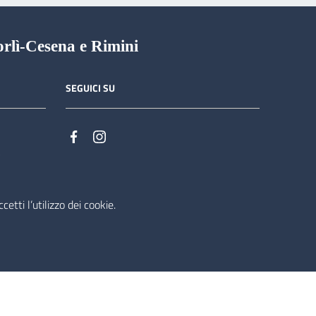
orlì-Cesena e Rimini
SEGUICI SU
etti l’utilizzo dei cookie.
rente