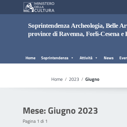
Vai ai contenuti
Vai al menu di navigazione
Vai al footer
Soprintendenza Archeologia, Belle Art
province di Ravenna, Forlì-Cesena e 
Home
Soprintendenza
Attività
News
Even
Home
/
2023
/
Giugno
Mese:
Giugno 2023
Pagina 1 di 1