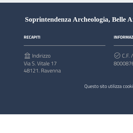
Soprintendenza Archeologia, Belle Ar
RECAPITI
INFORMAZ
Indirizzo
C.F. /
Via S. Vitale 17
800087
48121, Ravenna
Cod.
Telefono
50M43
Questo sito utilizza cooki
(+39) 0544543711
Sezione Link Utili
Privacy
|
Cookie policy
| Realizzato con
WordPress
|
Soprintendenza Archeologia, Belle Arti e Paesaggio per le prov