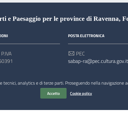
ti e Paesaggio per le province di Ravenna, F
IONI
POSTA ELETTRONICA
 P.IVA
PEC
60391
sabap-ra@pec.cultura.gov.it
 Univoco
Email
M
sabap-ra@cultura.gov.it
e tecnici, analytics e di terze parti. Proseguendo nella navigazione acc
Accetto
Cookie policy
Tema grafico
ItaliaWP2
| Basato sul
Prototipo per siti PA di AgID
ince di Ravenna, Forlì-Cesena e Rimini © 2023-2026 |
Amministrazione traspa